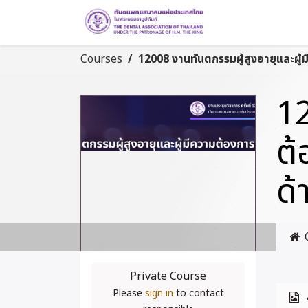
Home
Course
Courses
12
ต้
ด้
Private Course
Please
sign in
to contact