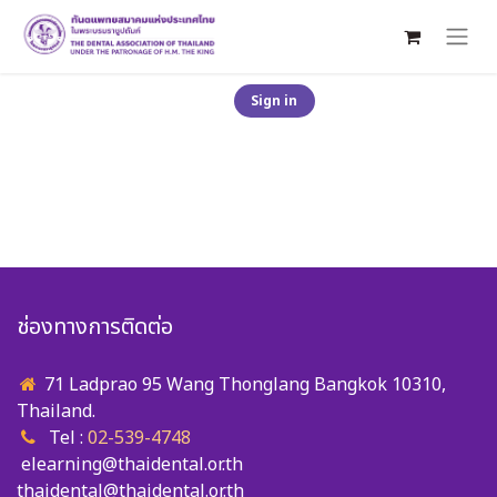
Sign ​​​​​​​​​​i​​n
ช่องทางการติดต่อ
71 Ladprao 95 Wang Thonglang Bangkok 10310,
Thailand.
Tel :
02-539-4748
elearning@thaidental.or.th
thaidental@thaidental.or.th